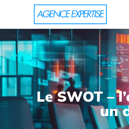
Le SWOT – l’
un 