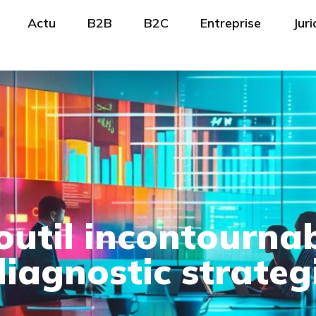
Actu
B2B
B2C
Entreprise
Juri
outil incontournab
diagnostic strateg