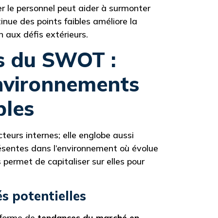
er le personnel peut aider à surmonter
tinue des points faibles améliore la
n aux défis extérieurs.
s du SWOT :
environnements
bles
eurs internes; elle englobe aussi
sentes dans l’environnement où évolue
s permet de capitaliser sur elles pour
s potentielles
 forme de
tendances du marché en