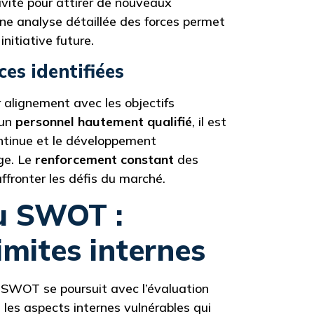
ivité pour attirer de nouveaux
 Une analyse détaillée des forces permet
nitiative future.
es identifiées
r alignement avec les objectifs
 un
personnel hautement qualifié
, il est
ontinue et le développement
ge. Le
renforcement constant
des
ffronter les défis du marché.
du SWOT :
imites internes
se SWOT se poursuit avec l’évaluation
 les aspects internes vulnérables qui